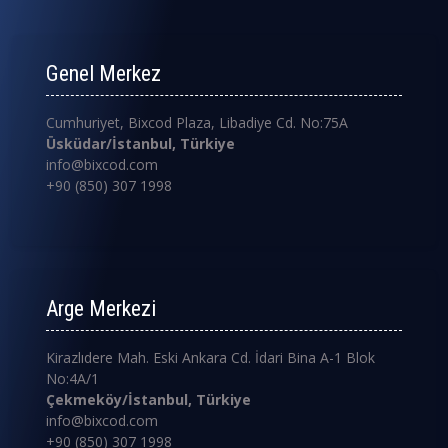
Genel Merkez
Cumhuriyet, Bixcod Plaza, Libadiye Cd. No:75A
Üsküdar/İstanbul, Türkiye
info@bixcod.com
+90 (850) 307 1998
Arge Merkezi
Kirazlıdere Mah. Eski Ankara Cd. İdari Bina A-1 Blok
No:4A/1
Çekmeköy/İstanbul, Türkiye
info@bixcod.com
+90 (850) 307 1998