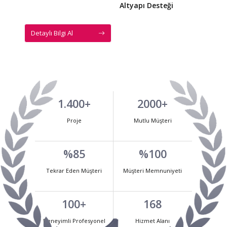
Altyapı Desteği
Detaylı Bilgi Al
1.400+
2000+
Proje
Mutlu Müşteri
%85
%100
Tekrar Eden Müşteri
Müşteri Memnuniyeti
100+
168
Deneyimli Profesyonel
Hizmet Alanı