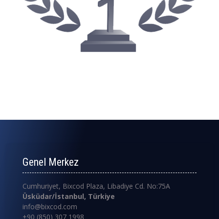
Genel Merkez
Cumhuriyet, Bixcod Plaza, Libadiye Cd. No:75A
Üsküdar/İstanbul, Türkiye
info@bixcod.com
+90 (850) 307 1998