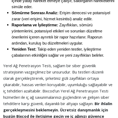
içinde yatay hareket etmeye çalışır, saldırganın hareketlerini
simüle eder.
Sömürme Sonrası Analiz:
Erişim derecesi ve potansiyel
zarar (veri erişimi, hizmet kesintisi) analiz edilir.
Raporlama ve İyileştirme:
Zayıflıkları, sömürü
yöntemlerini, potansiyel etkileri ve sorunları düzeltme
önerilerini içeren ayrıntılı bir rapor hazırlanır. Raporun
ardından, kuruluş bu düzeltmeleri uygular.
Yeniden Test:
Takip eden yeniden testler, iyileştirme
çabalarının etkinliğini sağlar ve yeni zayıflıkları belirler.
Yerel Ağ Penetrasyon Testi, sağlam bir siber güvenlik
stratejisinin vazgeçilmez bir unsurudur. Bu testleri düzenli
olarak gerçekleştirerek, şirketiniz gizli zayıflıkları ortaya
çıkarabilir, hassas verileri koruyabilir, uyumluluğu sağlayabilir ve
iç tehditleri azaltabilir. Bixcod'un Yerel Ağ Penetrasyon Testi
hizmetleri ile iç ağ savunmalarınızı güçlendirin ve gelişen siber
tehditlere karşı güvenli, dayanıklı bir altyapı sağlayın.
Bir ihlalin
gerçekleşmesini beklemeyin. Ücretsiz danışmanlık için
bugün Bixcod ile iletişime geçin ve iç ağınızı güvence