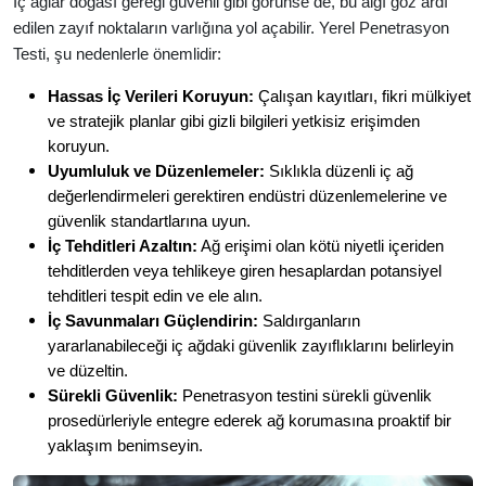
İç ağlar doğası gereği güvenli gibi görünse de, bu algı göz ardı
edilen zayıf noktaların varlığına yol açabilir. Yerel Penetrasyon
Testi, şu nedenlerle önemlidir:
Hassas İç Verileri Koruyun:
Çalışan kayıtları, fikri mülkiyet
ve stratejik planlar gibi gizli bilgileri yetkisiz erişimden
koruyun.
Uyumluluk ve Düzenlemeler:
Sıklıkla düzenli iç ağ
değerlendirmeleri gerektiren endüstri düzenlemelerine ve
güvenlik standartlarına uyun.
İç Tehditleri Azaltın:
Ağ erişimi olan kötü niyetli içeriden
tehditlerden veya tehlikeye giren hesaplardan potansiyel
tehditleri tespit edin ve ele alın.
İç Savunmaları Güçlendirin:
Saldırganların
yararlanabileceği iç ağdaki güvenlik zayıflıklarını belirleyin
ve düzeltin.
Sürekli Güvenlik:
Penetrasyon testini sürekli güvenlik
prosedürleriyle entegre ederek ağ korumasına proaktif bir
yaklaşım benimseyin.