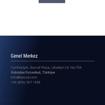
Genel Merkez
Cumhuriyet, Bixcod Plaza, Libadiye Cd. No:75A
Üsküdar/İstanbul, Türkiye
info@bixcod.com
+90 (850) 307 1998