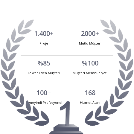
1.400+
2000+
Proje
Mutlu Müşteri
%85
%100
Tekrar Eden Müşteri
Müşteri Memnuniyeti
100+
168
Deneyimli Profesyonel
Hizmet Alanı