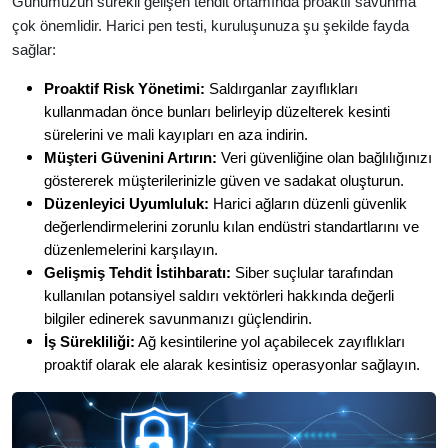
Günümüzün sürekli gelişen tehdit ortamında proaktif savunma
çok önemlidir. Harici pen testi, kuruluşunuza şu şekilde fayda
sağlar:
Proaktif Risk Yönetimi:
Saldırganlar zayıflıkları
kullanmadan önce bunları belirleyip düzelterek kesinti
sürelerini ve mali kayıpları en aza indirin.
Müşteri Güvenini Artırın:
Veri güvenliğine olan bağlılığınızı
göstererek müşterilerinizle güven ve sadakat oluşturun.
Düzenleyici Uyumluluk:
Harici ağların düzenli güvenlik
değerlendirmelerini zorunlu kılan endüstri standartlarını ve
düzenlemelerini karşılayın.
Gelişmiş Tehdit İstihbaratı:
Siber suçlular tarafından
kullanılan potansiyel saldırı vektörleri hakkında değerli
bilgiler edinerek savunmanızı güçlendirin.
İş Sürekliliği:
Ağ kesintilerine yol açabilecek zayıflıkları
proaktif olarak ele alarak kesintisiz operasyonlar sağlayın.