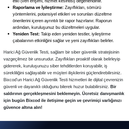
etki (veri erişimi, hizmet kesintisi) değerlendirilir.
Raporlama ve İyileştirme:
Zayıflıkları, sömürü
yöntemlerini, potansiyel etkileri ve sorunları düzeltme
önerilerini içeren ayrıntılı bir rapor hazırlanır. Raporun
ardından, kuruluşunuz bu düzeltmeleri uygular.
Yeniden Test:
Takip eden yeniden testler, iyileştirme
çabalarının etkinliğini sağlar ve yeni zayıflıkları belirler.
Harici Ağ Güvenlik Testi, sağlam bir siber güvenlik stratejisinin
vazgeçilmez bir unsurudur. Zayıflıkları proaktif olarak belirleyip
gidererek, kuruluşunuzu siber tehditlerden koruyabilir, iş
sürekliliğini sağlayabilir ve müşteri ilişkilerini güçlendirebilirsiniz.
Bixcod'un Harici Ağ Güvenlik Testi hizmetleri ile dijital çevrenizin
güvenli ve dayanıklı olduğunu bilerek huzur bulabilirsiniz.
Bir
saldırının gerçekleşmesini beklemeyin. Ücretsiz danışmanlık
için bugün Bixcod ile iletişime geçin ve çevrimiçi varlığınızı
güvence altına alın!