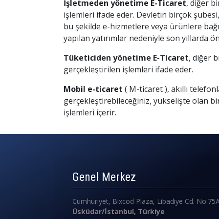
İşletmeden yönetime E-Ticaret
, diğer b
işlemleri ifade eder. Devletin birçok şubes
bu şekilde e-hizmetlere veya ürünlere bağım
yapılan yatırımlar nedeniyle son yıllarda 
Tüketiciden yönetime E-Ticaret
, diğer 
gerçekleştirilen işlemleri ifade eder.
Mobil e-ticaret
( M-ticaret ), akıllı telefo
gerçekleştirebileceğiniz, yükselişte olan b
işlemleri içerir.
Genel Merkez
Cumhuriyet, Bixcod Plaza, Libadiye Cd. No:75
Üsküdar/İstanbul, Türkiye