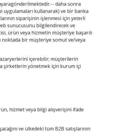
gisayaragönderilmektedir.-- daha sonra
ibi uygulamaları kullanarak) ve bir banka
rının siparişinin işlenmesi için yeterli
web sunucusunu bilgilendirecek ve
cisi, ürün veya hizmetin müşteriye başarılı
Bu noktada bir müşteriye somut ve/veya
zaryerlerini içerebilir; müşterilerin
ya şirketlerin yönetmek için kurum içi
ün, hizmet veya bilgi alışverişini ifade
aşacağını ve ülkedeki tüm B2B satışlarının