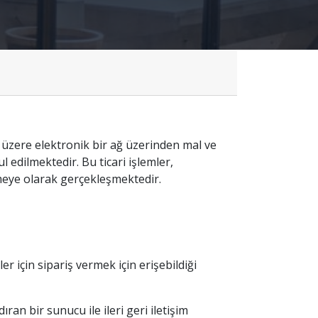
k üzere elektronik bir ağ üzerinden mal ve
l edilmektedir. Bu ticari işlemler,
etmeye olarak gerçekleşmektedir.
r için sipariş vermek için erişebildiği
ran bir sunucu ile ileri geri iletişim