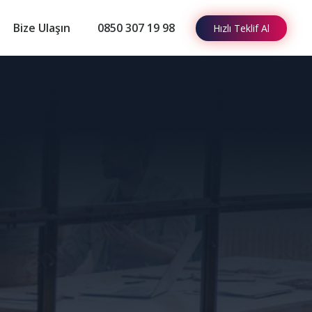
Bize Ulaşın
0850 307 19 98
Hızlı Teklif Al