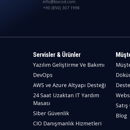
info@bixcod.com
+90 (850) 307 1998
Servisler & Ürünler
Müşte
Yazılım Geliştirme Ve Bakımı
Müşte
DevOps
Dökü
AWS ve Azure Altyapı Desteği
Deste
24 Saat Uzaktan IT Yardım
Webse
Masası
Satış 
Siber Güvenlik
Blog
CIO Danışmanlık Hizmetleri